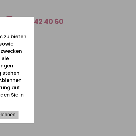
0 26 42 40 60
 zu bieten.
 sowie
ngzwecken
 Sie
lungen
g stehen.
Ablehnen
ärung auf
den Sie in
lehnen