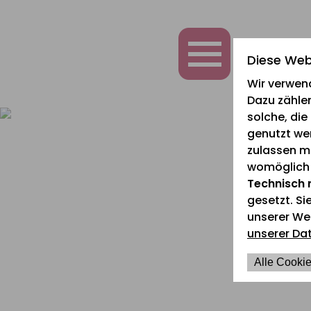
zum
zur
zum
Inhalt
Navigation
Fußbereich
springen
springen
springen
Diese Web
Wir verwen
Dazu zählen
solche, di
genutzt we
zulassen mö
womöglich n
Technisch 
gesetzt. Si
unserer We
unserer Da
Alle Cookie