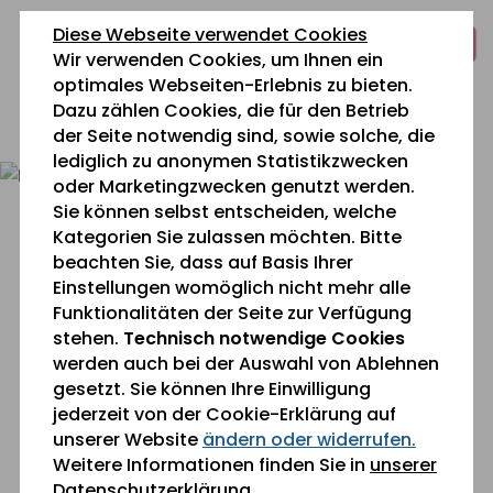
zum
zur
zum
Diese Webseite verwendet Cookies
Inhalt
Navigation
Fußbereich
Wir verwenden Cookies, um Ihnen ein
springen
springen
springen
optimales Webseiten-Erlebnis zu bieten.
Dazu zählen Cookies, die für den Betrieb
0 26 42 40 60
der Seite notwendig sind, sowie solche, die
lediglich zu anonymen Statistikzwecken
oder Marketingzwecken genutzt werden.
Sie können selbst entscheiden, welche
Kategorien Sie zulassen möchten. Bitte
beachten Sie, dass auf Basis Ihrer
Einstellungen womöglich nicht mehr alle
Funktionalitäten der Seite zur Verfügung
Sie befinden sich gerade hier:
Leistungen
stehen.
Technisch notwendige Cookies
werden auch bei der Auswahl von Ablehnen
gesetzt. Sie können Ihre Einwilligung
Mensch sein. Mensch bleiben.
jederzeit von der Cookie-Erklärung auf
unserer Website
ändern oder widerrufen.
Das Maranatha in Sinzig-Bad Bodendorf, am Tor
Weitere Informationen finden Sie in
unserer
zum Ahrtal gelegen, bietet gerade
Datenschutzerklärung