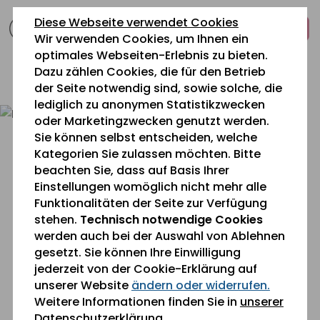
zum
zur
zum
Diese Webseite verwendet Cookies
Inhalt
Navigation
Fußbereich
Wir verwenden Cookies, um Ihnen ein
springen
springen
springen
optimales Webseiten-Erlebnis zu bieten.
Dazu zählen Cookies, die für den Betrieb
0 26 42 40 60
der Seite notwendig sind, sowie solche, die
lediglich zu anonymen Statistikzwecken
oder Marketingzwecken genutzt werden.
Sie können selbst entscheiden, welche
Kategorien Sie zulassen möchten. Bitte
beachten Sie, dass auf Basis Ihrer
Einstellungen womöglich nicht mehr alle
Funktionalitäten der Seite zur Verfügung
Sie befinden sich gerade hier:
stehen.
Technisch notwendige Cookies
Aktuelles
» Termine
werden auch bei der Auswahl von Ablehnen
gesetzt. Sie können Ihre Einwilligung
jederzeit von der Cookie-Erklärung auf
Termine
unserer Website
ändern oder widerrufen.
Weitere Informationen finden Sie in
unserer
Datenschutzerklärung