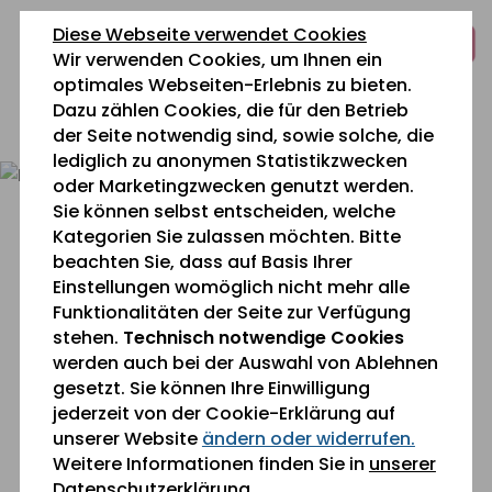
zum
zur
zum
Diese Webseite verwendet Cookies
Inhalt
Navigation
Fußbereich
Wir verwenden Cookies, um Ihnen ein
springen
springen
springen
optimales Webseiten-Erlebnis zu bieten.
Dazu zählen Cookies, die für den Betrieb
0 26 42 40 60
der Seite notwendig sind, sowie solche, die
lediglich zu anonymen Statistikzwecken
oder Marketingzwecken genutzt werden.
Sie können selbst entscheiden, welche
Kategorien Sie zulassen möchten. Bitte
beachten Sie, dass auf Basis Ihrer
Einstellungen womöglich nicht mehr alle
Funktionalitäten der Seite zur Verfügung
Sie befinden sich gerade hier:
stehen.
Technisch notwendige Cookies
Karriere
» Mitarbeiter-Vorteile
werden auch bei der Auswahl von Ablehnen
gesetzt. Sie können Ihre Einwilligung
jederzeit von der Cookie-Erklärung auf
Mitarbeitervorteile
unserer Website
ändern oder widerrufen.
Weitere Informationen finden Sie in
unserer
Datenschutzerklärung