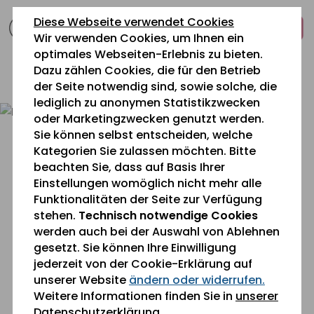
zum
zur
zum
Diese Webseite verwendet Cookies
Inhalt
Navigation
Fußbereich
Wir verwenden Cookies, um Ihnen ein
springen
springen
springen
optimales Webseiten-Erlebnis zu bieten.
Dazu zählen Cookies, die für den Betrieb
0 26 42 40 60
der Seite notwendig sind, sowie solche, die
lediglich zu anonymen Statistikzwecken
oder Marketingzwecken genutzt werden.
Sie können selbst entscheiden, welche
Kategorien Sie zulassen möchten. Bitte
beachten Sie, dass auf Basis Ihrer
Einstellungen womöglich nicht mehr alle
Funktionalitäten der Seite zur Verfügung
stehen.
Technisch notwendige Cookies
werden auch bei der Auswahl von Ablehnen
gesetzt. Sie können Ihre Einwilligung
jederzeit von der Cookie-Erklärung auf
unserer Website
ändern oder widerrufen.
Sie befinden sich gerade hier:
Leistungen
» Pflege
Weitere Informationen finden Sie in
unserer
Datenschutzerklärung