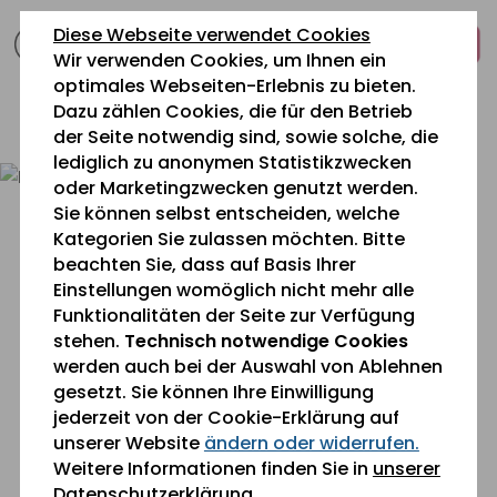
zum
zur
zum
Diese Webseite verwendet Cookies
Inhalt
Navigation
Fußbereich
Wir verwenden Cookies, um Ihnen ein
springen
springen
springen
optimales Webseiten-Erlebnis zu bieten.
Dazu zählen Cookies, die für den Betrieb
0 26 42 40 60
der Seite notwendig sind, sowie solche, die
lediglich zu anonymen Statistikzwecken
oder Marketingzwecken genutzt werden.
Sie können selbst entscheiden, welche
Kategorien Sie zulassen möchten. Bitte
beachten Sie, dass auf Basis Ihrer
Einstellungen womöglich nicht mehr alle
Funktionalitäten der Seite zur Verfügung
Sie befinden sich gerade hier:
stehen.
Technisch notwendige Cookies
Kontakt
» Downloads
werden auch bei der Auswahl von Ablehnen
gesetzt. Sie können Ihre Einwilligung
jederzeit von der Cookie-Erklärung auf
Downloads
unserer Website
ändern oder widerrufen.
Weitere Informationen finden Sie in
unserer
Datenschutzerklärung