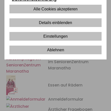
Informationen zum Herunterladen
Alle Cookies akzeptieren
Weitere Informationen über das SeniorenZentrum
Maranatha können Sie hier herunterladen.
Details einblenden
Ausbildung im Maranatha
Einstellungen
Willkommen sein
Ablehnen
Urlaub und Kurzzeitpflege
im SeniorenZentrum
Maranatha
Essen auf Rädern
Anmeldeformular
Ärztlicher Fragebogen