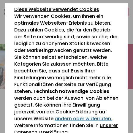
zum
zur
zum
Diese Webseite verwendet Cookies
Inhalt
Navigation
Fußbereich
Wir verwenden Cookies, um Ihnen ein
springen
springen
springen
optimales Webseiten-Erlebnis zu bieten.
Dazu zählen Cookies, die für den Betrieb
0 26 42 40 60
der Seite notwendig sind, sowie solche, die
lediglich zu anonymen Statistikzwecken
oder Marketingzwecken genutzt werden.
Sie können selbst entscheiden, welche
Kategorien Sie zulassen möchten. Bitte
beachten Sie, dass auf Basis Ihrer
Einstellungen womöglich nicht mehr alle
Funktionalitäten der Seite zur Verfügung
stehen.
Technisch notwendige Cookies
werden auch bei der Auswahl von Ablehnen
gesetzt. Sie können Ihre Einwilligung
jederzeit von der Cookie-Erklärung auf
unserer Website
ändern oder widerrufen.
Sie befinden sich gerade hier:
Aktuelles
Weitere Informationen finden Sie in
unserer
Datenschutzerklärung