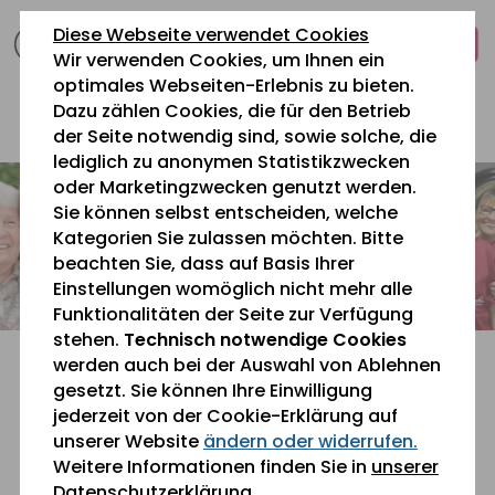
zum
zur
zum
Diese Webseite verwendet Cookies
Inhalt
Navigation
Fußbereich
Wir verwenden Cookies, um Ihnen ein
springen
springen
springen
optimales Webseiten-Erlebnis zu bieten.
Dazu zählen Cookies, die für den Betrieb
0 26 42 40 60
der Seite notwendig sind, sowie solche, die
lediglich zu anonymen Statistikzwecken
oder Marketingzwecken genutzt werden.
Sie können selbst entscheiden, welche
Kategorien Sie zulassen möchten. Bitte
beachten Sie, dass auf Basis Ihrer
Einstellungen womöglich nicht mehr alle
Funktionalitäten der Seite zur Verfügung
stehen.
Technisch notwendige Cookies
werden auch bei der Auswahl von Ablehnen
gesetzt. Sie können Ihre Einwilligung
jederzeit von der Cookie-Erklärung auf
unserer Website
ändern oder widerrufen.
Sie befinden sich gerade hier:
Über uns
» Chronik
Weitere Informationen finden Sie in
unserer
Datenschutzerklärung