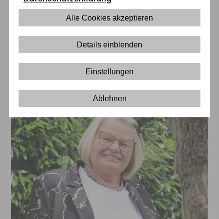
Die Geschichte des Maranatha
Alle Cookies akzeptieren
SeniorenZentrum
Details einblenden
50 Jahre SeniorenZentrum
Einstellungen
Maranatha
Ablehnen