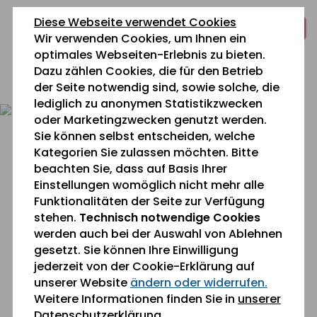
zum
zur
zum
Diese Webseite verwendet Cookies
Inhalt
Navigation
Fußbereich
Wir verwenden Cookies, um Ihnen ein
springen
springen
springen
optimales Webseiten-Erlebnis zu bieten.
Dazu zählen Cookies, die für den Betrieb
0 26 42 40 60
der Seite notwendig sind, sowie solche, die
lediglich zu anonymen Statistikzwecken
oder Marketingzwecken genutzt werden.
Sie können selbst entscheiden, welche
Kategorien Sie zulassen möchten. Bitte
beachten Sie, dass auf Basis Ihrer
Einstellungen womöglich nicht mehr alle
Funktionalitäten der Seite zur Verfügung
stehen.
Technisch notwendige Cookies
werden auch bei der Auswahl von Ablehnen
gesetzt. Sie können Ihre Einwilligung
jederzeit von der Cookie-Erklärung auf
unserer Website
ändern oder widerrufen.
Sie befinden sich gerade hier:
Weitere Informationen finden Sie in
unserer
Datenschutzerklärung