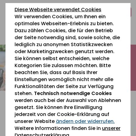
zum
zur
zum
Diese Webseite verwendet Cookies
Inhalt
Navigation
Fußbereich
Wir verwenden Cookies, um Ihnen ein
springen
springen
springen
optimales Webseiten-Erlebnis zu bieten.
Dazu zählen Cookies, die für den Betrieb
0 26 42 40 60
der Seite notwendig sind, sowie solche, die
lediglich zu anonymen Statistikzwecken
oder Marketingzwecken genutzt werden.
Sie können selbst entscheiden, welche
Kategorien Sie zulassen möchten. Bitte
beachten Sie, dass auf Basis Ihrer
Einstellungen womöglich nicht mehr alle
Funktionalitäten der Seite zur Verfügung
stehen.
Technisch notwendige Cookies
werden auch bei der Auswahl von Ablehnen
gesetzt. Sie können Ihre Einwilligung
jederzeit von der Cookie-Erklärung auf
unserer Website
ändern oder widerrufen.
Sie befinden sich gerade hier:
Weitere Informationen finden Sie in
unserer
Datenschutzerklärung