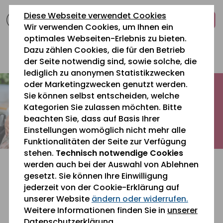
zum
zur
zum
Diese Webseite verwendet Cookies
Inhalt
Navigation
Fußbereich
Wir verwenden Cookies, um Ihnen ein
springen
springen
springen
optimales Webseiten-Erlebnis zu bieten.
Dazu zählen Cookies, die für den Betrieb
0 26 42 40 60
der Seite notwendig sind, sowie solche, die
lediglich zu anonymen Statistikzwecken
oder Marketingzwecken genutzt werden.
Sie können selbst entscheiden, welche
Kategorien Sie zulassen möchten. Bitte
beachten Sie, dass auf Basis Ihrer
Einstellungen womöglich nicht mehr alle
Funktionalitäten der Seite zur Verfügung
stehen.
Technisch notwendige Cookies
werden auch bei der Auswahl von Ablehnen
gesetzt. Sie können Ihre Einwilligung
jederzeit von der Cookie-Erklärung auf
unserer Website
ändern oder widerrufen.
Sie befinden sich gerade hier:
Weitere Informationen finden Sie in
unserer
Datenschutzerklärung