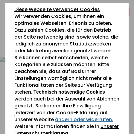
zum
zur
zum
Diese Webseite verwendet Cookies
Inhalt
Navigation
Fußbereich
Wir verwenden Cookies, um Ihnen ein
springen
springen
springen
optimales Webseiten-Erlebnis zu bieten.
Dazu zählen Cookies, die für den Betrieb
der Seite notwendig sind, sowie solche, die
lediglich zu anonymen Statistikzwecken
0 26 42 40 60
oder Marketingzwecken genutzt werden.
Sie können selbst entscheiden, welche
Kategorien Sie zulassen möchten. Bitte
beachten Sie, dass auf Basis Ihrer
Einstellungen womöglich nicht mehr alle
Funktionalitäten der Seite zur Verfügung
stehen.
Technisch notwendige Cookies
werden auch bei der Auswahl von Ablehnen
Sie befinden sich gerade hier:
» Leben
Leistungen
gesetzt. Sie können Ihre Einwilligung
und Wohnen
jederzeit von der Cookie-Erklärung auf
unserer Website
ändern oder widerrufen.
Weitere Informationen finden Sie in
unserer
Leben und Wohnen im
Datenschutzerklärung