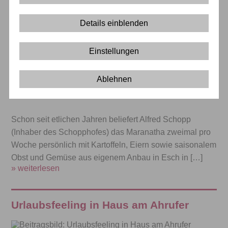
Details einblenden
Einstellungen
Ablehnen
Schon seit etlichen Jahren beliefert Alfred Schopp
(Inhaber des Schopphofes) das Maranatha zweimal pro
Woche persönlich mit Kartoffeln, Eiern sowie saisonalem
Obst und Gemüse aus eigenem Anbau in Esch in […]
» weiterlesen
Urlaubsfeeling in Haus am Ahrufer