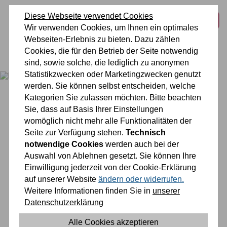
zum
zur
zum
Inhalt
Navigation
Fußbereich
Diese Webseite verwendet Cookies
Wir verwenden Cookies, um Ihnen ein optimales
springen
springen
springen
Webseiten-Erlebnis zu bieten. Dazu zählen
Cookies, die für den Betrieb der Seite notwendig
0 26 42 40 60
sind, sowie solche, die lediglich zu anonymen
Statistikzwecken oder Marketingzwecken genutzt
werden. Sie können selbst entscheiden, welche
Kategorien Sie zulassen möchten. Bitte beachten
Sie, dass auf Basis Ihrer Einstellungen
womöglich nicht mehr alle Funktionalitäten der
Seite zur Verfügung stehen.
Technisch
Sie befinden sich gerade hier:
Aktuelles
notwendige Cookies
werden auch bei der
Auswahl von Ablehnen gesetzt. Sie können Ihre
Einwilligung jederzeit von der Cookie-Erklärung
Aktuelles
auf unserer Website
ändern oder widerrufen.
Weitere Informationen finden Sie in
unserer
Datenschutzerklärung
Ausflug zum Schopphof
Alle Cookies akzeptieren