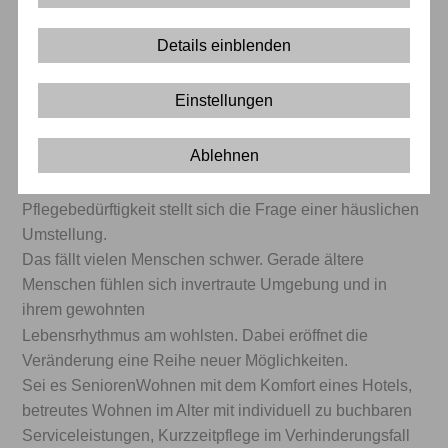
Einfach gut leben.
Details einblenden
Einstellungen
Ein fürsorgliches, liebevolles und fröhliches Miteinander
fördert die Zusammengehörigkeit und damit das Gefühl,
Ablehnen
zu Hause zu sein.
Mit zunehmendem Alter oder dem Eintritt der
Pflegebedürftigkeit stellt sich die Frage
einer häuslichen
Umstellung.
Das fällt vielen Menschen schwer. Gerade ältere
Menschen fühlen sich invertraute Umgebung und in
ihrem gewohnten
Lebensrhythmus am wohlsten. Dabei eröffnet die
Veränderung
eine Reihe neuer Möglichkeiten.
Sei es SeniorenWohnen mit dem Komfort eines Hotels,
betreutes Wohnen im Alter mit individuell zu buchbaren
Serviceleistungen, Kurzzeitpflege im Verhinderungsfall