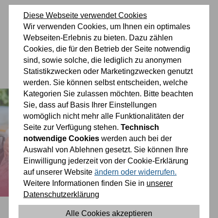
zu
zu
zum
zur
zum
Deinste
Mitarbeiten
Inhalt
Navigation
Fußbereich
Diese Webseite verwendet Cookies
Wir verwenden Cookies, um Ihnen ein optimales
und
und
springen
springen
springen
Webseiten-Erlebnis zu bieten. Dazu zählen
Leistungen
Lernen
Cookies, die für den Betrieb der Seite notwendig
sind, sowie solche, die lediglich zu anonymen
Statistikzwecken oder Marketingzwecken genutzt
0 26 42 40 60
werden. Sie können selbst entscheiden, welche
Kategorien Sie zulassen möchten. Bitte beachten
Sie, dass auf Basis Ihrer Einstellungen
womöglich nicht mehr alle Funktionalitäten der
Seite zur Verfügung stehen.
Technisch
notwendige Cookies
werden auch bei der
Auswahl von Ablehnen gesetzt. Sie können Ihre
Einwilligung jederzeit von der Cookie-Erklärung
auf unserer Website
ändern oder widerrufen.
Weitere Informationen finden Sie in
unserer
Datenschutzerklärung
Alle Cookies akzeptieren