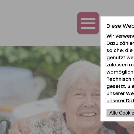
zum
zur
zum
Inhalt
Navigation
Fußbereich
springen
springen
springen
Diese Web
Wir verwen
Dazu zählen
solche, di
genutzt we
zulassen mö
womöglich n
Technisch 
gesetzt. Si
unserer We
unserer Da
Alle Cookie