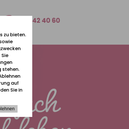
0 26 42 40 60
 zu bieten.
 sowie
ngzwecken
 Sie
lungen
g stehen.
Ablehnen
ärung auf
den Sie in
lehnen