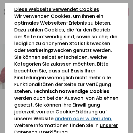
zum
zur
zum
Diese Webseite verwendet Cookies
Inhalt
Navigation
Fußbereich
Wir verwenden Cookies, um Ihnen ein
springen
springen
springen
optimales Webseiten-Erlebnis zu bieten.
Dazu zählen Cookies, die für den Betrieb
0 26 42 40 60
der Seite notwendig sind, sowie solche, die
lediglich zu anonymen Statistikzwecken
oder Marketingzwecken genutzt werden.
Sie können selbst entscheiden, welche
Kategorien Sie zulassen möchten. Bitte
beachten Sie, dass auf Basis Ihrer
Einstellungen womöglich nicht mehr alle
Funktionalitäten der Seite zur Verfügung
stehen.
Technisch notwendige Cookies
werden auch bei der Auswahl von Ablehnen
gesetzt. Sie können Ihre Einwilligung
jederzeit von der Cookie-Erklärung auf
unserer Website
ändern oder widerrufen.
Sie befinden sich gerade hier:
Weitere Informationen finden Sie in
unserer
Datenschutzerklärung