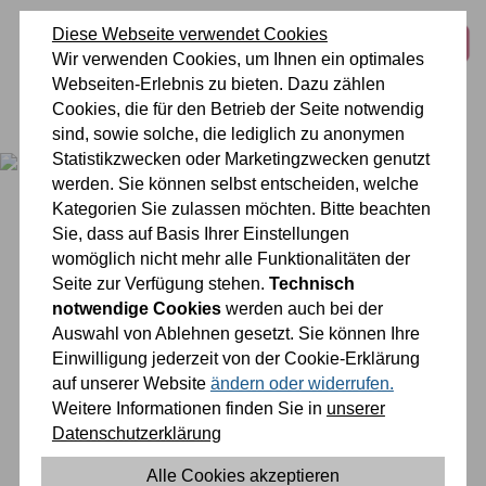
zum
zur
zum
Inhalt
Navigation
Fußbereich
Diese Webseite verwendet Cookies
Wir verwenden Cookies, um Ihnen ein optimales
springen
springen
springen
Webseiten-Erlebnis zu bieten. Dazu zählen
Cookies, die für den Betrieb der Seite notwendig
0 26 42 40 60
sind, sowie solche, die lediglich zu anonymen
Statistikzwecken oder Marketingzwecken genutzt
werden. Sie können selbst entscheiden, welche
Kategorien Sie zulassen möchten. Bitte beachten
Sie, dass auf Basis Ihrer Einstellungen
womöglich nicht mehr alle Funktionalitäten der
Seite zur Verfügung stehen.
Technisch
notwendige Cookies
werden auch bei der
Auswahl von Ablehnen gesetzt. Sie können Ihre
Einwilligung jederzeit von der Cookie-Erklärung
auf unserer Website
ändern oder widerrufen.
Weitere Informationen finden Sie in
unserer
Datenschutzerklärung
Sie befinden sich gerade hier:
Alle Cookies akzeptieren