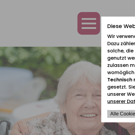
zum
zur
zum
Inhalt
Navigation
Fußbereich
springen
springen
springen
Diese Web
Wir verwen
Dazu zählen
solche, di
genutzt we
zulassen mö
womöglich n
Technisch 
gesetzt. Si
unserer We
unserer Da
Alle Cookie