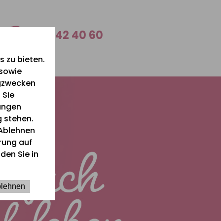
0 26 42 40 60
 zu bieten.
 sowie
ngzwecken
 Sie
lungen
g stehen.
Ablehnen
ärung auf
den Sie in
lehnen