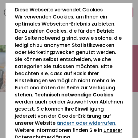
zum
zur
zum
Diese Webseite verwendet Cookies
Inhalt
Navigation
Fußbereich
Wir verwenden Cookies, um Ihnen ein
springen
springen
springen
optimales Webseiten-Erlebnis zu bieten.
Dazu zählen Cookies, die für den Betrieb
0 26 42 40 60
der Seite notwendig sind, sowie solche, die
lediglich zu anonymen Statistikzwecken
oder Marketingzwecken genutzt werden.
Sie können selbst entscheiden, welche
Kategorien Sie zulassen möchten. Bitte
beachten Sie, dass auf Basis Ihrer
Einstellungen womöglich nicht mehr alle
Funktionalitäten der Seite zur Verfügung
stehen.
Technisch notwendige Cookies
werden auch bei der Auswahl von Ablehnen
gesetzt. Sie können Ihre Einwilligung
jederzeit von der Cookie-Erklärung auf
unserer Website
ändern oder widerrufen.
Sie befinden sich gerade hier:
Weitere Informationen finden Sie in
unserer
Datenschutzerklärung