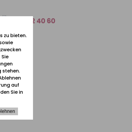
0 26 42 40 60
 zu bieten.
 sowie
ngzwecken
 Sie
lungen
g stehen.
Ablehnen
ärung auf
den Sie in
025
lehnen