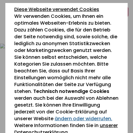
zum
zur
zum
Diese Webseite verwendet Cookies
Inhalt
Navigation
Fußbereich
Wir verwenden Cookies, um Ihnen ein
springen
springen
springen
optimales Webseiten-Erlebnis zu bieten.
Dazu zählen Cookies, die für den Betrieb
0 26 42 40 60
der Seite notwendig sind, sowie solche, die
lediglich zu anonymen Statistikzwecken
oder Marketingzwecken genutzt werden.
Sie können selbst entscheiden, welche
Kategorien Sie zulassen möchten. Bitte
beachten Sie, dass auf Basis Ihrer
Einstellungen womöglich nicht mehr alle
Funktionalitäten der Seite zur Verfügung
stehen.
Technisch notwendige Cookies
werden auch bei der Auswahl von Ablehnen
gesetzt. Sie können Ihre Einwilligung
jederzeit von der Cookie-Erklärung auf
unserer Website
ändern oder widerrufen.
Sie befinden sich gerade hier:
Weitere Informationen finden Sie in
unserer
Datenschutzerklärung