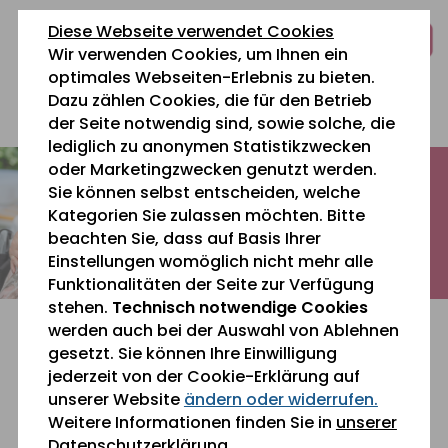
zum
zur
zum
Diese Webseite verwendet Cookies
Inhalt
Navigation
Fußbereich
Wir verwenden Cookies, um Ihnen ein
springen
springen
springen
optimales Webseiten-Erlebnis zu bieten.
Dazu zählen Cookies, die für den Betrieb
0 26 42 40 60
der Seite notwendig sind, sowie solche, die
lediglich zu anonymen Statistikzwecken
oder Marketingzwecken genutzt werden.
Sie können selbst entscheiden, welche
Kategorien Sie zulassen möchten. Bitte
beachten Sie, dass auf Basis Ihrer
Einstellungen womöglich nicht mehr alle
Funktionalitäten der Seite zur Verfügung
stehen.
Technisch notwendige Cookies
werden auch bei der Auswahl von Ablehnen
gesetzt. Sie können Ihre Einwilligung
jederzeit von der Cookie-Erklärung auf
unserer Website
ändern oder widerrufen.
Sie befinden sich gerade hier:
Weitere Informationen finden Sie in
unserer
Datenschutzerklärung