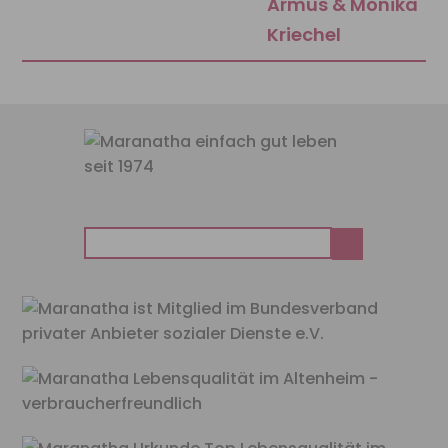
Armus & Monika
Kriechel
Suchen
nach: