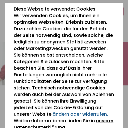
zum
zur
zum
Diese Webseite verwendet Cookies
Inhalt
Navigation
Fußbereich
Wir verwenden Cookies, um Ihnen ein
springen
springen
springen
optimales Webseiten-Erlebnis zu bieten.
Dazu zählen Cookies, die für den Betrieb
0 26 42 40 60
der Seite notwendig sind, sowie solche, die
lediglich zu anonymen Statistikzwecken
oder Marketingzwecken genutzt werden.
Sie können selbst entscheiden, welche
Kategorien Sie zulassen möchten. Bitte
beachten Sie, dass auf Basis Ihrer
Einstellungen womöglich nicht mehr alle
Funktionalitäten der Seite zur Verfügung
stehen.
Technisch notwendige Cookies
werden auch bei der Auswahl von Ablehnen
gesetzt. Sie können Ihre Einwilligung
jederzeit von der Cookie-Erklärung auf
unserer Website
ändern oder widerrufen.
Weitere Informationen finden Sie in
unserer
Datenschutzerklärung