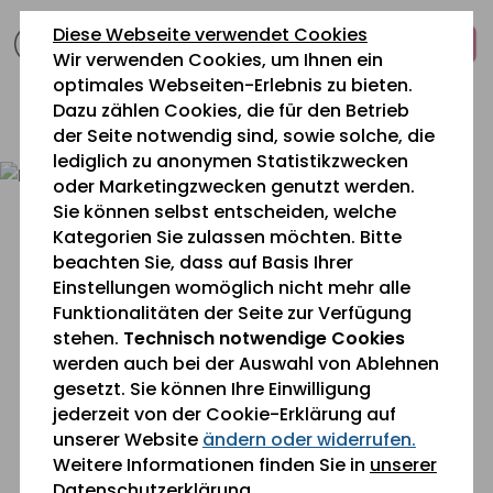
zum
zur
zum
Diese Webseite verwendet Cookies
Inhalt
Navigation
Fußbereich
Wir verwenden Cookies, um Ihnen ein
springen
springen
springen
optimales Webseiten-Erlebnis zu bieten.
Dazu zählen Cookies, die für den Betrieb
0 26 42 40 60
der Seite notwendig sind, sowie solche, die
lediglich zu anonymen Statistikzwecken
oder Marketingzwecken genutzt werden.
Sie können selbst entscheiden, welche
Kategorien Sie zulassen möchten. Bitte
beachten Sie, dass auf Basis Ihrer
Einstellungen womöglich nicht mehr alle
Funktionalitäten der Seite zur Verfügung
stehen.
Technisch notwendige Cookies
Stellenanzeige
werden auch bei der Auswahl von Ablehnen
gesetzt. Sie können Ihre Einwilligung
jederzeit von der Cookie-Erklärung auf
unserer Website
ändern oder widerrufen.
Betreuungsassistent (m/w/d)
Weitere Informationen finden Sie in
unserer
für den stationären oder
Datenschutzerklärung