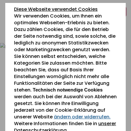
zum
zur
zum
Diese Webseite verwendet Cookies
Inhalt
Navigation
Fußbereich
Wir verwenden Cookies, um Ihnen ein
springen
springen
springen
optimales Webseiten-Erlebnis zu bieten.
Dazu zählen Cookies, die für den Betrieb
0 26 42 40 60
der Seite notwendig sind, sowie solche, die
lediglich zu anonymen Statistikzwecken
oder Marketingzwecken genutzt werden.
Sie können selbst entscheiden, welche
Kategorien Sie zulassen möchten. Bitte
beachten Sie, dass auf Basis Ihrer
Einstellungen womöglich nicht mehr alle
Funktionalitäten der Seite zur Verfügung
Sie befinden sich gerade hier:
stehen.
Technisch notwendige Cookies
werden auch bei der Auswahl von Ablehnen
gesetzt. Sie können Ihre Einwilligung
Koch/Köchin
jederzeit von der Cookie-Erklärung auf
unserer Website
ändern oder widerrufen.
Als Koch/Köchin bereitest du unterschiedliche
Weitere Informationen finden Sie in
unserer
Gerichte zu und kümmerst dich um die
Datenschutzerklärung