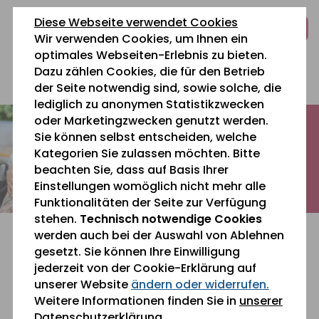
zum
zur
zum
Diese Webseite verwendet Cookies
Inhalt
Navigation
Fußbereich
Wir verwenden Cookies, um Ihnen ein
springen
springen
springen
optimales Webseiten-Erlebnis zu bieten.
Dazu zählen Cookies, die für den Betrieb
0 26 42 40 60
der Seite notwendig sind, sowie solche, die
lediglich zu anonymen Statistikzwecken
oder Marketingzwecken genutzt werden.
Sie können selbst entscheiden, welche
Kategorien Sie zulassen möchten. Bitte
beachten Sie, dass auf Basis Ihrer
Einstellungen womöglich nicht mehr alle
Funktionalitäten der Seite zur Verfügung
stehen.
Technisch notwendige Cookies
werden auch bei der Auswahl von Ablehnen
gesetzt. Sie können Ihre Einwilligung
jederzeit von der Cookie-Erklärung auf
unserer Website
ändern oder widerrufen.
Sie befinden sich gerade hier:
Weitere Informationen finden Sie in
unserer
Datenschutzerklärung