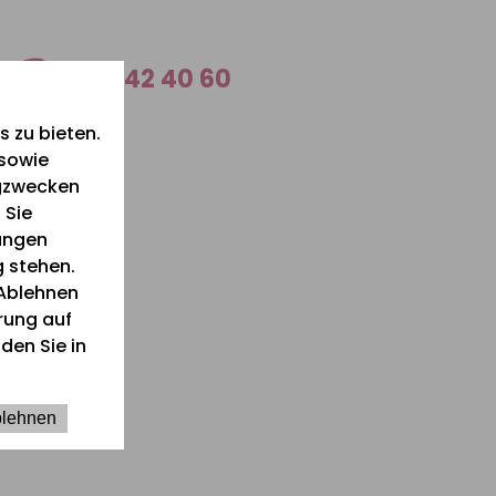
0 26 42 40 60
 zu bieten.
 sowie
ngzwecken
 Sie
lungen
g stehen.
Ablehnen
ärung auf
den Sie in
6
lehnen