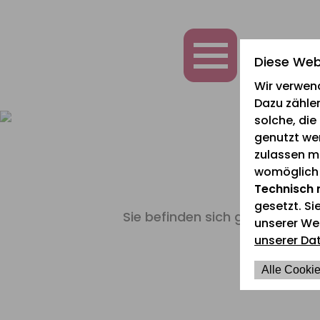
zum
zur
zum
Inhalt
Navigation
Fußbereich
springen
springen
springen
Diese Web
Wir verwen
Dazu zählen
solche, di
genutzt we
zulassen mö
womöglich n
Technisch 
gesetzt. Si
Sie befinden sich gerade hier:
unserer We
unserer Da
Alle Cookie