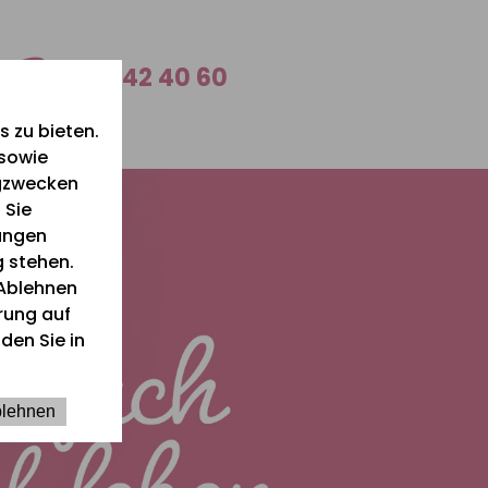
0 26 42 40 60
 zu bieten.
 sowie
ngzwecken
 Sie
lungen
g stehen.
Ablehnen
ärung auf
den Sie in
lehnen