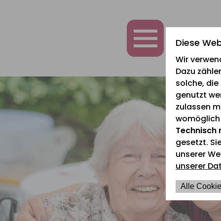
zum
zur
zum
Inhalt
Navigation
Fußbereich
springen
springen
springen
Diese Web
Wir verwen
Dazu zählen
solche, di
genutzt we
zulassen mö
womöglich n
Technisch 
gesetzt. Si
unserer We
unserer Da
Alle Cookie