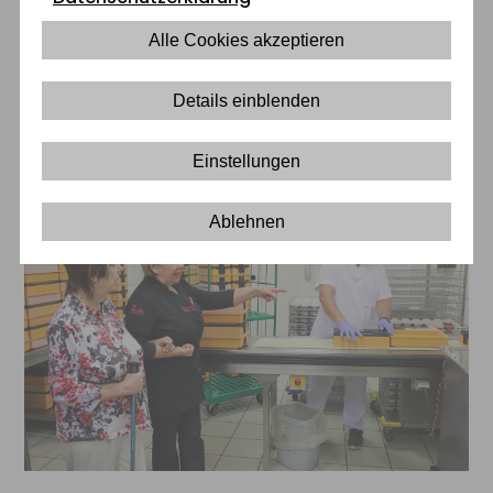
Bewohner-Beirat zu Gast in der
Alle Cookies akzeptieren
hauseigenen Küche &
Details einblenden
Konditorei
Einstellungen
Ablehnen