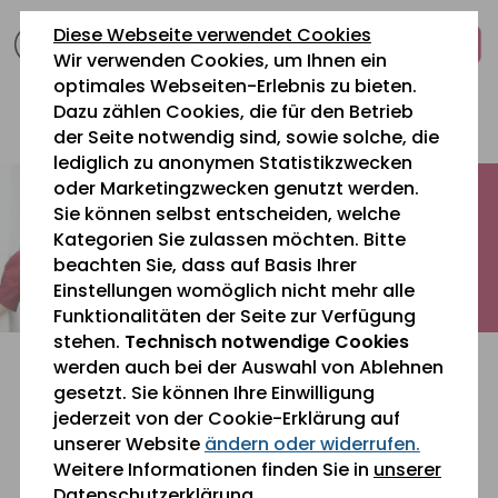
zum
zur
zum
Diese Webseite verwendet Cookies
Inhalt
Navigation
Fußbereich
Wir verwenden Cookies, um Ihnen ein
springen
springen
springen
optimales Webseiten-Erlebnis zu bieten.
Dazu zählen Cookies, die für den Betrieb
0 26 42 40 60
der Seite notwendig sind, sowie solche, die
lediglich zu anonymen Statistikzwecken
oder Marketingzwecken genutzt werden.
Sie können selbst entscheiden, welche
Kategorien Sie zulassen möchten. Bitte
beachten Sie, dass auf Basis Ihrer
Einstellungen womöglich nicht mehr alle
Funktionalitäten der Seite zur Verfügung
stehen.
Technisch notwendige Cookies
werden auch bei der Auswahl von Ablehnen
gesetzt. Sie können Ihre Einwilligung
jederzeit von der Cookie-Erklärung auf
unserer Website
ändern oder widerrufen.
Sie befinden sich gerade hier:
Aktuelles
Weitere Informationen finden Sie in
unserer
Datenschutzerklärung