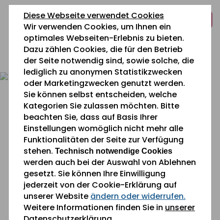
zum
zur
zum
Diese Webseite verwendet Cookies
Inhalt
Navigation
Fußbereich
Wir verwenden Cookies, um Ihnen ein
springen
springen
springen
optimales Webseiten-Erlebnis zu bieten.
Dazu zählen Cookies, die für den Betrieb
0 26 42 40 60
der Seite notwendig sind, sowie solche, die
lediglich zu anonymen Statistikzwecken
oder Marketingzwecken genutzt werden.
Sie können selbst entscheiden, welche
Kategorien Sie zulassen möchten. Bitte
beachten Sie, dass auf Basis Ihrer
Einstellungen womöglich nicht mehr alle
Funktionalitäten der Seite zur Verfügung
Sie befinden sich gerade hier:
Aktuelles
stehen.
Technisch notwendige Cookies
werden auch bei der Auswahl von Ablehnen
gesetzt. Sie können Ihre Einwilligung
3 mol Maranatha ahoi! – Anno-
jederzeit von der Cookie-Erklärung auf
Pief Sitzung im SeniorenZentrum
unserer Website
ändern oder widerrufen.
Weitere Informationen finden Sie in
unserer
Datenschutzerklärung