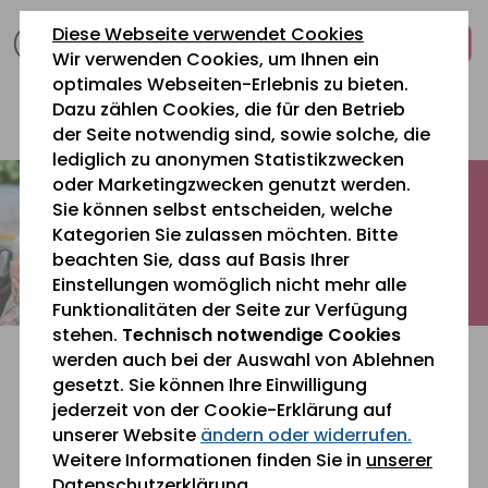
zum
zur
zum
Diese Webseite verwendet Cookies
Inhalt
Navigation
Fußbereich
Wir verwenden Cookies, um Ihnen ein
springen
springen
springen
optimales Webseiten-Erlebnis zu bieten.
Dazu zählen Cookies, die für den Betrieb
0 26 42 40 60
der Seite notwendig sind, sowie solche, die
lediglich zu anonymen Statistikzwecken
oder Marketingzwecken genutzt werden.
Sie können selbst entscheiden, welche
Kategorien Sie zulassen möchten. Bitte
beachten Sie, dass auf Basis Ihrer
Einstellungen womöglich nicht mehr alle
Funktionalitäten der Seite zur Verfügung
stehen.
Technisch notwendige Cookies
werden auch bei der Auswahl von Ablehnen
gesetzt. Sie können Ihre Einwilligung
jederzeit von der Cookie-Erklärung auf
unserer Website
ändern oder widerrufen.
Sie befinden sich gerade hier:
Aktuelles
Weitere Informationen finden Sie in
unserer
Datenschutzerklärung