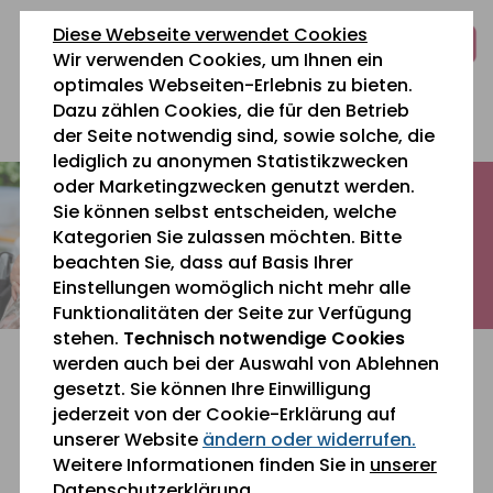
zum
zur
zum
Diese Webseite verwendet Cookies
Inhalt
Navigation
Fußbereich
Wir verwenden Cookies, um Ihnen ein
springen
springen
springen
optimales Webseiten-Erlebnis zu bieten.
Dazu zählen Cookies, die für den Betrieb
0 26 42 40 60
der Seite notwendig sind, sowie solche, die
lediglich zu anonymen Statistikzwecken
oder Marketingzwecken genutzt werden.
Sie können selbst entscheiden, welche
Kategorien Sie zulassen möchten. Bitte
beachten Sie, dass auf Basis Ihrer
Einstellungen womöglich nicht mehr alle
Funktionalitäten der Seite zur Verfügung
stehen.
Technisch notwendige Cookies
werden auch bei der Auswahl von Ablehnen
gesetzt. Sie können Ihre Einwilligung
jederzeit von der Cookie-Erklärung auf
unserer Website
ändern oder widerrufen.
Sie befinden sich gerade hier:
Aktuelles
Weitere Informationen finden Sie in
unserer
Datenschutzerklärung