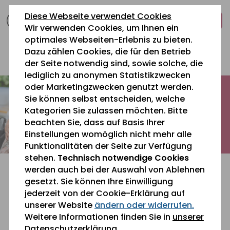
zum
zur
zum
Diese Webseite verwendet Cookies
Inhalt
Navigation
Fußbereich
Wir verwenden Cookies, um Ihnen ein
springen
springen
springen
optimales Webseiten-Erlebnis zu bieten.
Dazu zählen Cookies, die für den Betrieb
0 26 42 40 60
der Seite notwendig sind, sowie solche, die
lediglich zu anonymen Statistikzwecken
oder Marketingzwecken genutzt werden.
Sie können selbst entscheiden, welche
Kategorien Sie zulassen möchten. Bitte
beachten Sie, dass auf Basis Ihrer
Einstellungen womöglich nicht mehr alle
Funktionalitäten der Seite zur Verfügung
stehen.
Technisch notwendige Cookies
werden auch bei der Auswahl von Ablehnen
gesetzt. Sie können Ihre Einwilligung
jederzeit von der Cookie-Erklärung auf
unserer Website
ändern oder widerrufen.
Sie befinden sich gerade hier:
Aktuelles
Weitere Informationen finden Sie in
unserer
Datenschutzerklärung