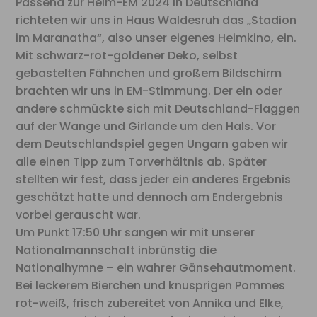
Passend zur Heim-EM 2024 in Deutschland
richteten wir uns in Haus Waldesruh das „Stadion
im Maranatha“, also unser eigenes Heimkino, ein.
Mit schwarz-rot-goldener Deko, selbst
gebastelten Fähnchen und großem Bildschirm
brachten wir uns in EM-Stimmung. Der ein oder
andere schmückte sich mit Deutschland-Flaggen
auf der Wange und Girlande um den Hals. Vor
dem Deutschlandspiel gegen Ungarn gaben wir
alle einen Tipp zum Torverhältnis ab. Später
stellten wir fest, dass jeder ein anderes Ergebnis
geschätzt hatte und dennoch am Endergebnis
vorbei gerauscht war.
Um Punkt 17:50 Uhr sangen wir mit unserer
Nationalmannschaft inbrünstig die
Nationalhymne – ein wahrer Gänsehautmoment.
Bei leckerem Bierchen und knusprigen Pommes
rot-weiß, frisch zubereitet von Annika und Elke,