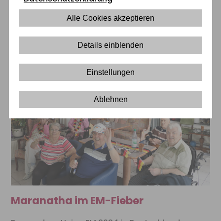
UEFA EURO 2024 im Heimkino
Alle Cookies akzeptieren
Details einblenden
Einstellungen
Ablehnen
Maranatha im EM-Fieber