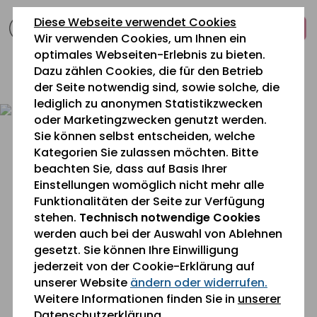
zum
zur
zum
Diese Webseite verwendet Cookies
Inhalt
Navigation
Fußbereich
Wir verwenden Cookies, um Ihnen ein
springen
springen
springen
optimales Webseiten-Erlebnis zu bieten.
Dazu zählen Cookies, die für den Betrieb
0 26 42 40 60
der Seite notwendig sind, sowie solche, die
lediglich zu anonymen Statistikzwecken
oder Marketingzwecken genutzt werden.
Sie können selbst entscheiden, welche
Kategorien Sie zulassen möchten. Bitte
beachten Sie, dass auf Basis Ihrer
Einstellungen womöglich nicht mehr alle
Funktionalitäten der Seite zur Verfügung
Sie befinden sich gerade hier:
Aktuelles
stehen.
Technisch notwendige Cookies
werden auch bei der Auswahl von Ablehnen
gesetzt. Sie können Ihre Einwilligung
Flohmarkt auf der Festwiese
jederzeit von der Cookie-Erklärung auf
unserer Website
ändern oder widerrufen.
Weitere Informationen finden Sie in
unserer
Datenschutzerklärung