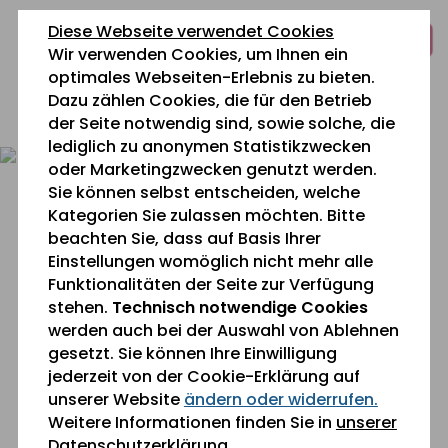
zum
zur
zum
Diese Webseite verwendet Cookies
Inhalt
Navigation
Fußbereich
Wir verwenden Cookies, um Ihnen ein
springen
springen
springen
optimales Webseiten-Erlebnis zu bieten.
Dazu zählen Cookies, die für den Betrieb
0 26 42 40 60
der Seite notwendig sind, sowie solche, die
lediglich zu anonymen Statistikzwecken
oder Marketingzwecken genutzt werden.
Sie können selbst entscheiden, welche
Kategorien Sie zulassen möchten. Bitte
beachten Sie, dass auf Basis Ihrer
Einstellungen womöglich nicht mehr alle
Funktionalitäten der Seite zur Verfügung
Sie befinden sich gerade hier:
Aktuelles
stehen.
Technisch notwendige Cookies
werden auch bei der Auswahl von Ablehnen
gesetzt. Sie können Ihre Einwilligung
Welch ein Glück, die Kirmes ist
jederzeit von der Cookie-Erklärung auf
zurück!
unserer Website
ändern oder widerrufen.
Weitere Informationen finden Sie in
unserer
Datenschutzerklärung