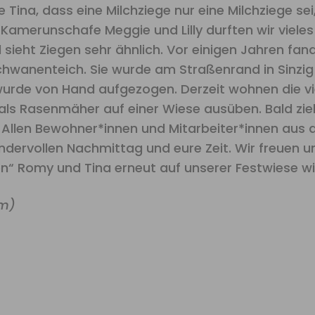
e Tina, dass eine Milchziege nur eine Milchziege se
amerunschafe Meggie und Lilly durften wir vieles
 sieht Ziegen sehr ähnlich. Vor einigen Jahren fa
hwanenteich. Sie wurde am Straßenrand in Sinzig 
wurde von Hand aufgezogen. Derzeit wohnen die v
b als Rasenmäher auf einer Wiese ausüben. Bald zi
Allen Bewohner*innen und Mitarbeiter*innen aus d
ndervollen Nachmittag und eure Zeit. Wir freuen u
en“ Romy und Tina erneut auf unserer Festwiese w
am)