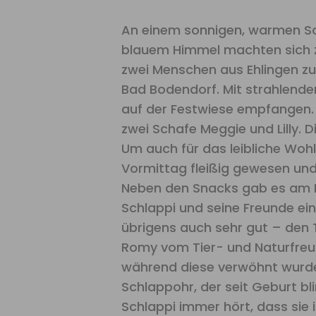
An einem sonnigen, warmen S
blauem Himmel machten sich z
zwei Menschen aus Ehlingen z
Bad Bodendorf. Mit strahlend
auf der Festwiese empfangen. S
zwei Schafe Meggie und Lilly. Di
Um auch für das leibliche Woh
Vormittag fleißig gewesen und
Neben den Snacks gab es am Na
Schlappi und seine Freunde ei
übrigens auch sehr gut – den Ti
Romy vom Tier- und Naturfreun
während diese verwöhnt wurden.
Schlappohr, der seit Geburt bl
Schlappi immer hört, dass sie i