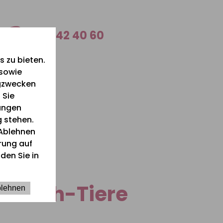
0 26 42 40 60
 zu bieten.
 sowie
ngzwecken
 Sie
lungen
g stehen.
Ablehnen
ärung auf
den Sie in
nteich-Tiere
lehnen