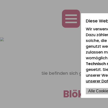
zum
zur
zum
Inhalt
Navigation
Fußbereich
springen
springen
springen
Diese Web
Wir verwen
Dazu zählen
solche, di
genutzt we
zulassen mö
womöglich n
Technisch 
gesetzt. Si
Sie befinden sich gerade hier:
unserer We
unserer Da
Blökende
Alle Cookie