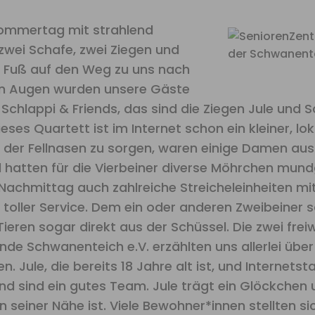
ommertag mit strahlend
wei Schafe, zwei Ziegen und
u Fuß auf den Weg zu uns nach
en Augen wurden unsere Gäste
chlappi & Friends, das sind die Ziegen Jule und S
eses Quartett ist im Internet schon ein kleiner, lok
l der Fellnasen zu sorgen, waren einige Damen aus
 hatten für die Vierbeiner diverse Möhrchen mund
chmittag auch zahlreiche Streicheleinheiten mit 
n toller Service. Dem ein oder anderen Zweibeiner
eren sogar direkt aus der Schüssel. Die zwei freiw
de Schwanenteich e.V. erzählten uns allerlei über
 Jule, die bereits 18 Jahre alt ist, und Internets
ind sind ein gutes Team. Jule trägt ein Glöckchen 
n seiner Nähe ist. Viele Bewohner*innen stellten si