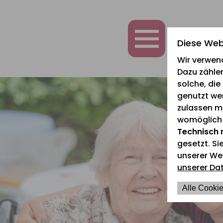
zum
zur
zum
Inhalt
Navigation
Fußbereich
springen
springen
springen
Diese Web
Wir verwen
Dazu zählen
solche, di
genutzt we
zulassen mö
womöglich n
Technisch 
gesetzt. Si
unserer We
unserer Da
Alle Cookie