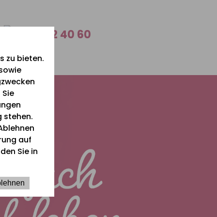
0 26 42 40 60
 zu bieten.
 sowie
ngzwecken
 Sie
lungen
g stehen.
Ablehnen
ärung auf
den Sie in
lehnen