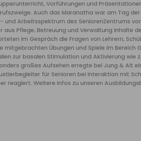
pperunterricht, Vorführungen und Präsentatione
 Berufszweige. Auch das Maranatha war am Tag der
- und Arbeitsspektrum des SeniorenZentrums vorz
r aus Pflege, Betreuung und Verwaltung Inhalte de
rteten im Gespräch die Fragen von Lehrern, Schüle
die mitgebrachten Übungen und Spiele im Bereich G
ien zur basalen Stimulation und Aktivierung wie z.
ders großes Aufsehen erregte bei Jung & Alt ein
stierbegleiter für Senioren bei Interaktion mit Sc
 reagiert. Weitere Infos zu unseren Ausbildungs