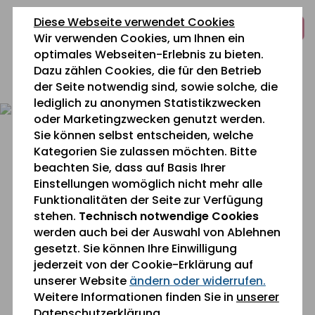
zum
zur
zum
Diese Webseite verwendet Cookies
Inhalt
Navigation
Fußbereich
Wir verwenden Cookies, um Ihnen ein
springen
springen
springen
optimales Webseiten-Erlebnis zu bieten.
Dazu zählen Cookies, die für den Betrieb
0 26 42 40 60
der Seite notwendig sind, sowie solche, die
lediglich zu anonymen Statistikzwecken
oder Marketingzwecken genutzt werden.
Sie können selbst entscheiden, welche
Kategorien Sie zulassen möchten. Bitte
beachten Sie, dass auf Basis Ihrer
Einstellungen womöglich nicht mehr alle
Funktionalitäten der Seite zur Verfügung
Sie befinden sich gerade hier:
Aktuelles
stehen.
Technisch notwendige Cookies
werden auch bei der Auswahl von Ablehnen
gesetzt. Sie können Ihre Einwilligung
Lichterwoche in Haus Ahrtal
jederzeit von der Cookie-Erklärung auf
unserer Website
ändern oder widerrufen.
Weitere Informationen finden Sie in
unserer
Datenschutzerklärung