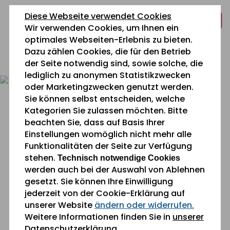
zum
zur
zum
Diese Webseite verwendet Cookies
Inhalt
Navigation
Fußbereich
Wir verwenden Cookies, um Ihnen ein
springen
springen
springen
optimales Webseiten-Erlebnis zu bieten.
Dazu zählen Cookies, die für den Betrieb
0 26 42 40 60
der Seite notwendig sind, sowie solche, die
lediglich zu anonymen Statistikzwecken
oder Marketingzwecken genutzt werden.
Sie können selbst entscheiden, welche
Kategorien Sie zulassen möchten. Bitte
beachten Sie, dass auf Basis Ihrer
Einstellungen womöglich nicht mehr alle
Funktionalitäten der Seite zur Verfügung
stehen.
Technisch notwendige Cookies
werden auch bei der Auswahl von Ablehnen
gesetzt. Sie können Ihre Einwilligung
jederzeit von der Cookie-Erklärung auf
unserer Website
ändern oder widerrufen.
Sie befinden sich gerade hier:
Aktuelles
Weitere Informationen finden Sie in
unserer
Datenschutzerklärung