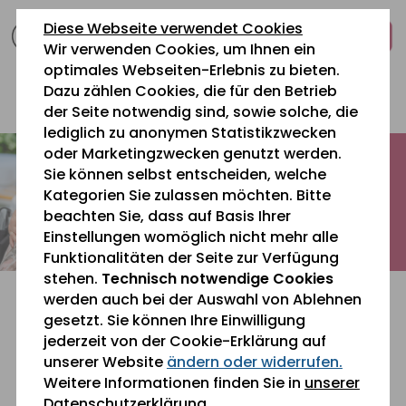
zum
zur
zum
Diese Webseite verwendet Cookies
Inhalt
Navigation
Fußbereich
Wir verwenden Cookies, um Ihnen ein
springen
springen
springen
optimales Webseiten-Erlebnis zu bieten.
Dazu zählen Cookies, die für den Betrieb
0 26 42 40 60
der Seite notwendig sind, sowie solche, die
lediglich zu anonymen Statistikzwecken
oder Marketingzwecken genutzt werden.
Sie können selbst entscheiden, welche
Kategorien Sie zulassen möchten. Bitte
beachten Sie, dass auf Basis Ihrer
Einstellungen womöglich nicht mehr alle
Funktionalitäten der Seite zur Verfügung
stehen.
Technisch notwendige Cookies
werden auch bei der Auswahl von Ablehnen
gesetzt. Sie können Ihre Einwilligung
jederzeit von der Cookie-Erklärung auf
unserer Website
ändern oder widerrufen.
Sie befinden sich gerade hier:
Aktuelles
Weitere Informationen finden Sie in
unserer
Datenschutzerklärung