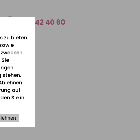
0 26 42 40 60
 zu bieten.
 sowie
ngzwecken
 Sie
lungen
g stehen.
Ablehnen
ärung auf
den Sie in
 2023
lehnen