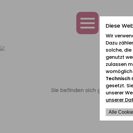
zum
zur
zum
Inhalt
Navigation
Fußbereich
springen
springen
springen
Diese Web
Wir verwen
Dazu zählen
solche, di
genutzt we
zulassen mö
womöglich n
Technisch 
gesetzt. Si
Sie befinden sich gerade hier:
unserer We
unserer Da
H
Alle Cookie