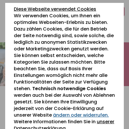
zum
zur
zum
Diese Webseite verwendet Cookies
Inhalt
Navigation
Fußbereich
Wir verwenden Cookies, um Ihnen ein
springen
springen
springen
optimales Webseiten-Erlebnis zu bieten.
Dazu zählen Cookies, die für den Betrieb
0 26 42 40 60
der Seite notwendig sind, sowie solche, die
lediglich zu anonymen Statistikzwecken
oder Marketingzwecken genutzt werden.
Sie können selbst entscheiden, welche
Kategorien Sie zulassen möchten. Bitte
beachten Sie, dass auf Basis Ihrer
Einstellungen womöglich nicht mehr alle
Funktionalitäten der Seite zur Verfügung
stehen.
Technisch notwendige Cookies
werden auch bei der Auswahl von Ablehnen
gesetzt. Sie können Ihre Einwilligung
jederzeit von der Cookie-Erklärung auf
unserer Website
ändern oder widerrufen.
Sie befinden sich gerade hier:
Aktuelles
Weitere Informationen finden Sie in
unserer
Datenschutzerklärung