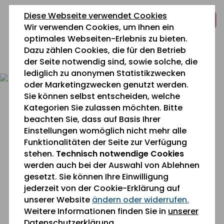
zum
zur
zum
Diese Webseite verwendet Cookies
Inhalt
Navigation
Fußbereich
Wir verwenden Cookies, um Ihnen ein
springen
springen
springen
optimales Webseiten-Erlebnis zu bieten.
Dazu zählen Cookies, die für den Betrieb
0 26 42 40 60
der Seite notwendig sind, sowie solche, die
lediglich zu anonymen Statistikzwecken
oder Marketingzwecken genutzt werden.
Sie können selbst entscheiden, welche
Kategorien Sie zulassen möchten. Bitte
beachten Sie, dass auf Basis Ihrer
Einstellungen womöglich nicht mehr alle
Funktionalitäten der Seite zur Verfügung
Sie befinden sich gerade hier:
Aktuelles
stehen.
Technisch notwendige Cookies
werden auch bei der Auswahl von Ablehnen
gesetzt. Sie können Ihre Einwilligung
Halloween im Maranatha
jederzeit von der Cookie-Erklärung auf
unserer Website
ändern oder widerrufen.
Weitere Informationen finden Sie in
unserer
Datenschutzerklärung