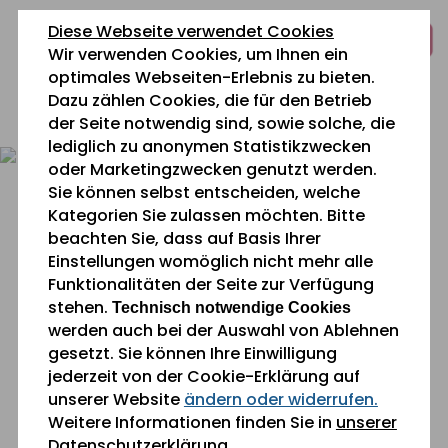
zum
zur
zum
Diese Webseite verwendet Cookies
Inhalt
Navigation
Fußbereich
Wir verwenden Cookies, um Ihnen ein
springen
springen
springen
optimales Webseiten-Erlebnis zu bieten.
Dazu zählen Cookies, die für den Betrieb
0 26 42 40 60
der Seite notwendig sind, sowie solche, die
lediglich zu anonymen Statistikzwecken
oder Marketingzwecken genutzt werden.
Sie können selbst entscheiden, welche
Kategorien Sie zulassen möchten. Bitte
beachten Sie, dass auf Basis Ihrer
Einstellungen womöglich nicht mehr alle
Funktionalitäten der Seite zur Verfügung
Sie befinden sich gerade hier:
Aktuelles
stehen.
Technisch notwendige Cookies
werden auch bei der Auswahl von Ablehnen
gesetzt. Sie können Ihre Einwilligung
Einblick in die
jederzeit von der Cookie-Erklärung auf
Herausforderungen der
unserer Website
ändern oder widerrufen.
Weitere Informationen finden Sie in
unserer
Altenpflege erhalten
Datenschutzerklärung