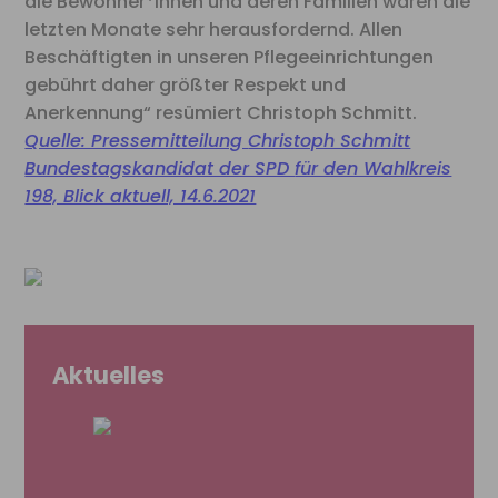
die Bewohner*innen und deren Familien waren die
letzten Monate sehr herausfordernd. Allen
Beschäftigten in unseren Pflegeeinrichtungen
gebührt daher größter Respekt und
Anerkennung“ resümiert Christoph Schmitt.
Quelle: Pressemitteilung
Christoph Schmitt
Bundestagskandidat der SPD
für den Wahlkreis
198, Blick aktuell, 14.6.2021
Aktuelles