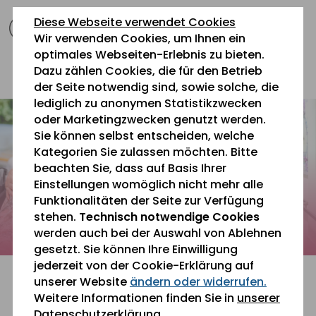
zum
zur
zum
Diese Webseite verwendet Cookies
Inhalt
Navigation
Fußbereich
Wir verwenden Cookies, um Ihnen ein
springen
springen
springen
optimales Webseiten-Erlebnis zu bieten.
Dazu zählen Cookies, die für den Betrieb
0 26 42 40 60
der Seite notwendig sind, sowie solche, die
lediglich zu anonymen Statistikzwecken
oder Marketingzwecken genutzt werden.
Sie können selbst entscheiden, welche
Kategorien Sie zulassen möchten. Bitte
beachten Sie, dass auf Basis Ihrer
Einstellungen womöglich nicht mehr alle
Funktionalitäten der Seite zur Verfügung
stehen.
Technisch notwendige Cookies
werden auch bei der Auswahl von Ablehnen
gesetzt. Sie können Ihre Einwilligung
jederzeit von der Cookie-Erklärung auf
unserer Website
ändern oder widerrufen.
Weitere Informationen finden Sie in
unserer
Einfach gut leben.
Datenschutzerklärung