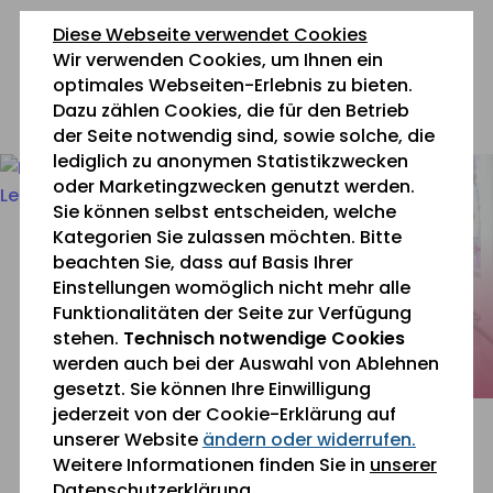
zum
zur
zum
Diese Webseite verwendet Cookies
Inhalt
Navigation
Fußbereich
Wir verwenden Cookies, um Ihnen ein
springen
springen
springen
optimales Webseiten-Erlebnis zu bieten.
Dazu zählen Cookies, die für den Betrieb
0 26 42 40 60
der Seite notwendig sind, sowie solche, die
lediglich zu anonymen Statistikzwecken
oder Marketingzwecken genutzt werden.
Sie können selbst entscheiden, welche
Kategorien Sie zulassen möchten. Bitte
beachten Sie, dass auf Basis Ihrer
Einstellungen womöglich nicht mehr alle
Funktionalitäten der Seite zur Verfügung
stehen.
Technisch notwendige Cookies
werden auch bei der Auswahl von Ablehnen
gesetzt. Sie können Ihre Einwilligung
jederzeit von der Cookie-Erklärung auf
unserer Website
ändern oder widerrufen.
Weitere Informationen finden Sie in
unserer
Einfach gut leben.
Datenschutzerklärung