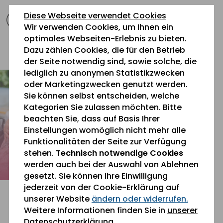
zum
zur
zum
Diese Webseite verwendet Cookies
Inhalt
Navigation
Fußbereich
Wir verwenden Cookies, um Ihnen ein
springen
springen
springen
optimales Webseiten-Erlebnis zu bieten.
Dazu zählen Cookies, die für den Betrieb
0 26 42 40 60
der Seite notwendig sind, sowie solche, die
lediglich zu anonymen Statistikzwecken
oder Marketingzwecken genutzt werden.
Sie können selbst entscheiden, welche
Kategorien Sie zulassen möchten. Bitte
beachten Sie, dass auf Basis Ihrer
Einstellungen womöglich nicht mehr alle
Funktionalitäten der Seite zur Verfügung
stehen.
Technisch notwendige Cookies
werden auch bei der Auswahl von Ablehnen
gesetzt. Sie können Ihre Einwilligung
jederzeit von der Cookie-Erklärung auf
unserer Website
ändern oder widerrufen.
Weitere Informationen finden Sie in
unserer
Einfach gut leben.
Datenschutzerklärung